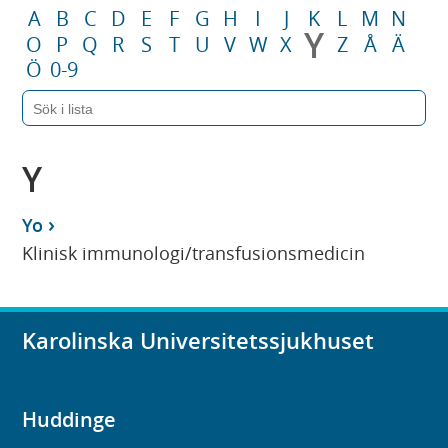
A
B
C
D
E
F
G
H
I
J
K
L
M
N
Y
O
P
Q
R
S
T
U
V
W
X
Z
Å
Ä
Ö
0-9
Y
Yo
Klinisk immunologi/transfusionsmedicin
Karolinska Universitetssjukhuset
Huddinge