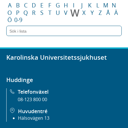
A
B
C
D
E
F
G
H
I
J
K
L
M
N
W
O
P
Q
R
S
T
U
V
X
Y
Z
Å
Ä
Ö
0-9
Karolinska Universitetssjukhuset
Huddinge
Telefonväxel
08-123 800 00
Huvudentré
Hälsovägen 13