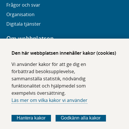
Frågor och svar
Organisation
Digitala tjänster
Om webbplatsen
Om karolinska.se
Den här webbplatsen innehåller kakor (cookies)
Navigation och hittbarhet
Vi använder kakor för att ge dig en
Tillgänglighet
förbättrad besöksupplevelse,
sammanställa statistik, nödvändig
Om cookies
funktionalitet och hjälpmedel som
exempelvis översättning.
Följ oss i sociala medier
Läs mer om vilka kakor vi använder
F
F
F
F
ö
ö
ö
ö
Hantera kakor
Godkänn alla kakor
l
l
l
l
j
j
j
j