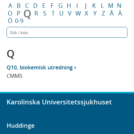
A
B
C
D
E
F
G
H
I
J
K
L
M
N
Q
O
P
R
S
T
U
V
W
X
Y
Z
Å
Ä
Ö
0-9
Q
Q10, biokemisk utredning
CMMS
Karolinska Universitetssjukhuset
Huddinge