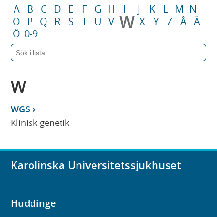
A
B
C
D
E
F
G
H
I
J
K
L
M
N
W
O
P
Q
R
S
T
U
V
X
Y
Z
Å
Ä
Ö
0-9
W
WGS
Klinisk genetik
Karolinska Universitetssjukhuset
Huddinge