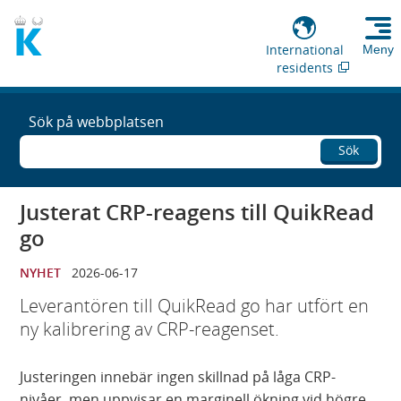
International
Meny
residents
Sök på webbplatsen
Sök
Justerat CRP-reagens till QuikRead
go
NYHET
2026-06-17
Leverantören till QuikRead go har utfört en
ny kalibrering av CRP-reagenset.
Justeringen innebär ingen skillnad på låga CRP-
nivåer, men uppvisar en marginell ökning vid högre