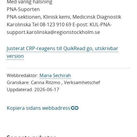
Med vänlig hälsning
PNA-Suporten
PNA-sektionen, Klinisk kemi, Medicinsk Diagnostik
Karolinska Tel 08-123 910 69 E-post: KUL-PNA-
support.karolinska@regionstockholm.se
Justerat CRP-reagens till QuikRead go, utskrivbar
version
Webbredaktör:
Maria Sechirah
Granskare:
Carina Ritzmo
, Verksamhetschef
Uppdaterad:
2026-06-17
link
Kopiera sidans webbadress