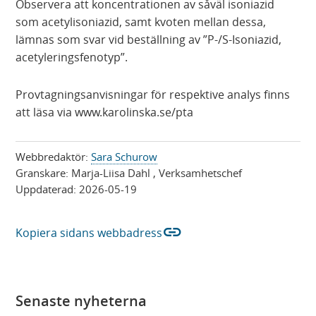
Observera att koncentrationen av såväl isoniazid
som acetylisoniazid, samt kvoten mellan dessa,
lämnas som svar vid beställning av ”P-/S-Isoniazid,
acetyleringsfenotyp”.
Provtagningsanvisningar för respektive analys finns
att läsa via www.karolinska.se/pta
Webbredaktör:
Sara Schurow
Granskare:
Marja-Liisa Dahl
, Verksamhetschef
Uppdaterad:
2026-05-19
link
Kopiera sidans webbadress
Senaste nyheterna