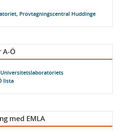
ratoriet, Provtagningscentral Huddinge
r A-Ö
 Universitetslaboratoriets
 lista
ing med EMLA