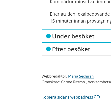
Kom därför minst två timmar
Efter att den lokalbedövande
15 minuter innan provtagnin
V
Under besöket
i
V
Efter besöket
s
i
a
s
a
Webbredaktör:
Maria Sechirah
Granskare:
Carina Ritzmo
, Verksamhets
link
Kopiera sidans webbadress