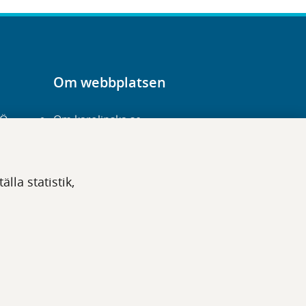
Om webbplatsen
-Ö
Om karolinska.se
Navigation och
hittbarhet
lla statistik,
Tillgänglighet
Om cookies