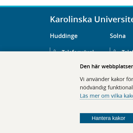
Karolinska Universit
Huddinge
Solna
Telefonväxel
Tele
08-123 800 00
08-1
Den här webbplatsen 
Huvudentré
Huv
Vi använder kakor för
Hälsovägen 13
Euge
nödvändig funktional
Läs mer om vilka kak
Följ oss i sociala medier
Hantera kakor
F
F
F
F