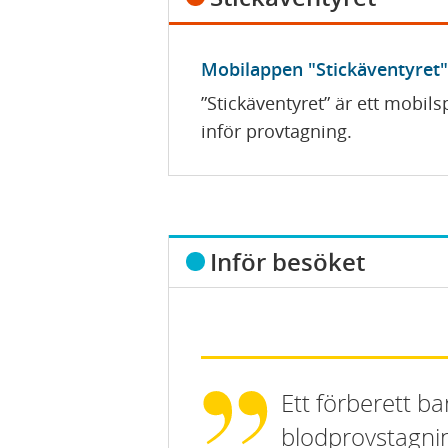
Mobilappen "Stickäventyret
”Stickäventyret” är ett mobil
inför provtagning.
D
Inför besöket
ö
l
j
Ett förberett b
blodprovstagni