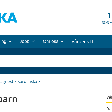
1
SOS 
Vårdens IT
ning
Jobb
Om oss
iagnostik Karolinska
barn
Vå
Fun