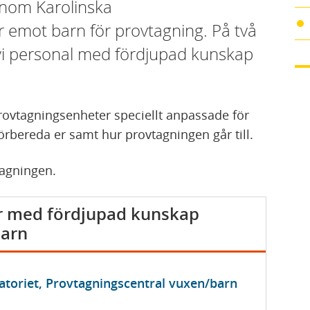
inom Karolinska
ar emot barn för provtagning. På två
vi personal med fördjupad kunskap
provtagningsenheter speciellt anpassade för
örbereda er samt hur provtagningen går till.
tagningen.
r med fördjupad kunskap
barn
atoriet, Provtagningscentral vuxen/barn