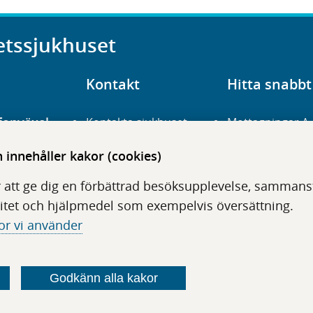
etssjukhuset
Kontakt
Hitta snabbt
fonväxel
Kontakta sjukhuset
Mottagningar A
23 700 00
Hitta hit
Frågor och svar
innehåller kakor (cookies)
För vårdgivare
Organisation
udentré
 att ge dig en förbättrad besöksupplevelse, sammanstä
niavägen 3
Press
Digitala tjänster
itet och hjälpmedel som exempelvis översättning.
or vi använder
Godkänn alla kakor