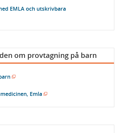
med EMLA och utskrivbara
iden om provtagning på barn
(
barn
ö
p
(
medicinen, Emla
p
ö
n
p
a
p
s
n