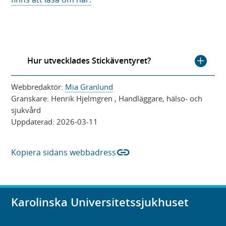
t
y
f
t
ö
t
n
f
s
ö
Hur utvecklades Stickäventyret?
t
n
e
s
Webbredaktör:
Mia Granlund
r
t
Granskare:
Henrik Hjelmgren
, Handläggare, hälso- och
)
e
sjukvård
r
Uppdaterad:
2026-03-11
)
link
Kopiera sidans webbadress
Karolinska Universitetssjukhuset