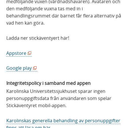
medföljande vuxen (vårdnadshavaren). Avataren och
den medföljande vuxna tas med in i
behandlingsrummet där barnet får flera alternativ på
vad hen kan göra.
Ladda ner stickäventyert här!
(
Appstore
ö
p
(
Google play
p
ö
n
p
Integritetspolicy i samband med appen
a
p
Karolinska Universitetssjukhuset sparar ingen
s
n
personuppgiftsdata från användaren som spelar
i
a
Stickäventyret mobil-appen.
n
s
y
i
Karolinskas generella behandling av personuppgifter
t
n
finns att läsa om här.