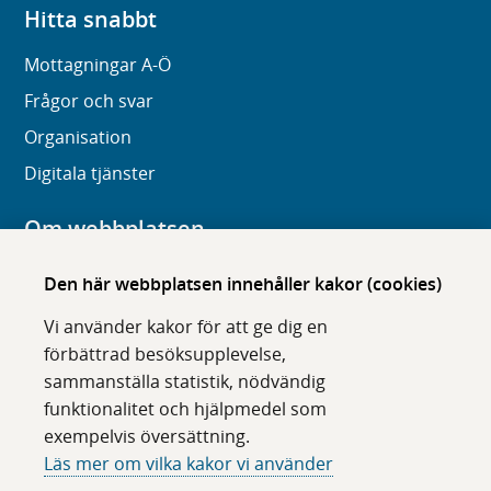
Hitta snabbt
Mottagningar A-Ö
Frågor och svar
Organisation
Digitala tjänster
Om webbplatsen
Om karolinska.se
Den här webbplatsen innehåller kakor (cookies)
Navigation och hittbarhet
Vi använder kakor för att ge dig en
Tillgänglighet
förbättrad besöksupplevelse,
sammanställa statistik, nödvändig
Om cookies
funktionalitet och hjälpmedel som
exempelvis översättning.
Följ oss i sociala medier
Läs mer om vilka kakor vi använder
F
F
F
F