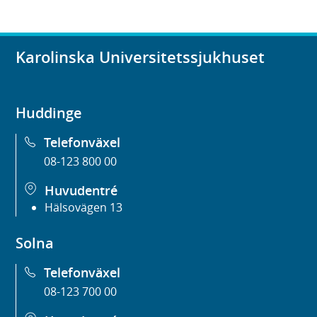
n
y
t
Karolinska Universitetssjukhuset
t
f
ö
Huddinge
n
s
Telefonväxel
t
08-123 800 00
e
r
Huvudentré
)
Hälsovägen 13
Solna
Telefonväxel
08-123 700 00