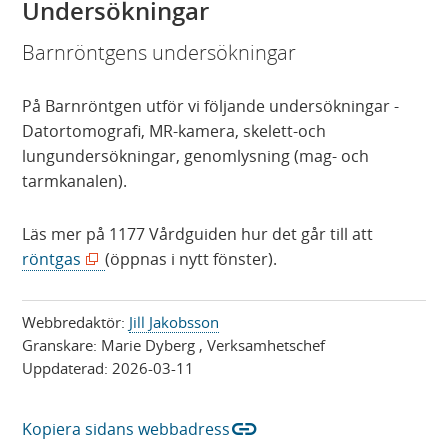
Undersökningar
Barnröntgens undersökningar
På Barnröntgen utför vi följande undersökningar -
Datortomografi, MR-kamera, skelett-och
lungundersökningar, genomlysning (mag- och
tarmkanalen).
Läs mer på 1177 Vårdguiden hur det går till att
(
röntgas
(öppnas i nytt fönster).
ö
p
Webbredaktör:
Jill Jakobsson
p
Granskare:
Marie Dyberg
, Verksamhetschef
n
Uppdaterad:
2026-03-11
a
s
link
Kopiera sidans webbadress
i