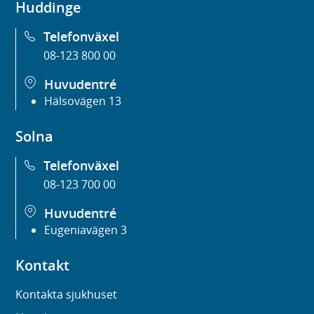
Huddinge
n
Telefonväxel
s
08-123 800 00
t
e
Huvudentré
r
Hälsovägen 13
)
Solna
Telefonväxel
08-123 700 00
Huvudentré
Eugeniavägen 3
Kontakt
Kontakta sjukhuset