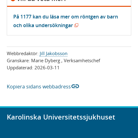
På 1177 kan du läsa mer om röntgen av barn
(
och olika undersökningar
ö
p
p
Webbredaktör:
Jill Jakobsson
n
Granskare:
Marie Dyberg
, Verksamhetschef
Uppdaterad:
2026-03-11
a
s
link
i
Kopiera sidans webbadress
n
y
t
Karolinska Universitetssjukhuset
t
f
ö