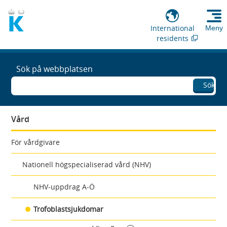
International
Meny
residents
Sök på webbplatsen
Sök
Vård
För vårdgivare
Nationell högspecialiserad vård (NHV)
NHV-uppdrag A-Ö
Trofoblastsjukdomar