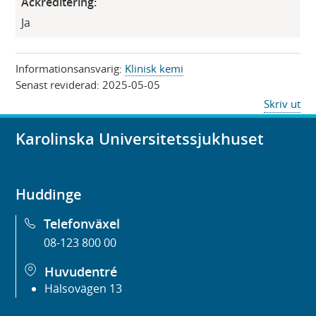
Ackreditering:
Ja
Informationsansvarig:
Klinisk kemi
Senast reviderad:
2025-05-05
Skriv ut
Karolinska Universitetssjukhuset
Huddinge
Telefonväxel
08-123 800 00
Huvudentré
Hälsovägen 13