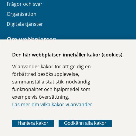
Frågor och svar
Organisation
Digitala tjänster
Om webbplatsen
Om karolinska.se
Den här webbplatsen innehåller kakor (cookies)
Navigation och hittbarhet
Vi använder kakor för att ge dig en
Tillgänglighet
förbättrad besöksupplevelse,
sammanställa statistik, nödvändig
Om cookies
funktionalitet och hjälpmedel som
exempelvis översättning.
Följ oss i sociala medier
Läs mer om vilka kakor vi använder
F
F
F
F
ö
ö
ö
ö
Hantera kakor
Godkänn alla kakor
l
l
l
l
j
j
j
j