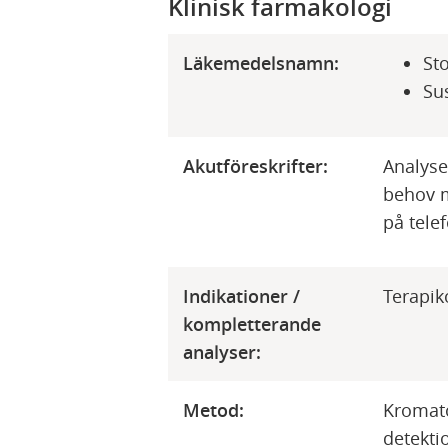
Klinisk farmakologi
Läkemedelsnamn:
St
Su
Akutföreskrifter:
Analyse
behov m
på tele
Indikationer /
Terapik
kompletterande
analyser:
Metod:
Kromat
detekti