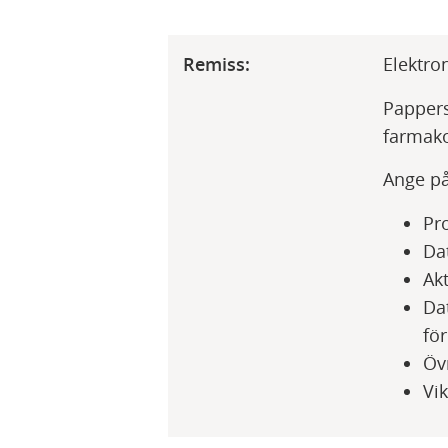
Remiss:
Elektron
Pappers
farmako
Ange på 
Pro
Da
Akt
Da
fö
Öv
Vik