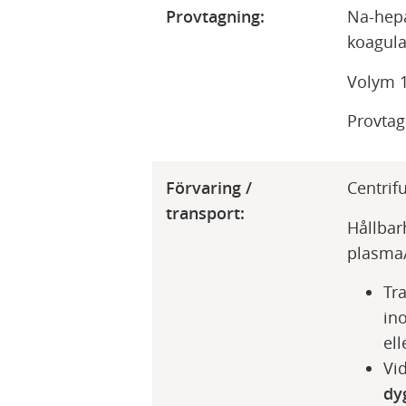
Provtagning:
Na-hepa
koagula
Volym 
Provtag
Förvaring /
Centrif
transport:
Hållbar
plasma
Tr
in
ell
Vi
dy