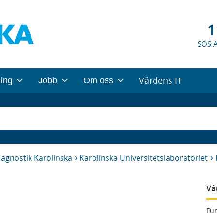
1
SOS 
Vårdens IT
ning
Jobb
Om oss
iagnostik Karolinska
Karolinska Universitetslaboratoriet
Vå
Fun