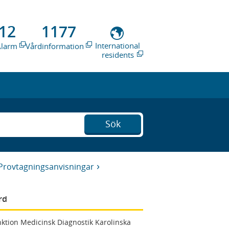
12
1177
International
Alarm
Vårdinformation
residents
Sök
Provtagningsanvisningar
rd
ktion Medicinsk Diagnostik Karolinska