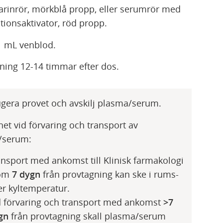
rinrör, mörkblå propp, eller serumrör med
tionsaktivator, röd propp.
1 mL venblod.
ning 12-14 timmar efter dos.
ugera provet och avskilj plasma/serum.
het vid förvaring och transport av
/serum:
ansport med ankomst till Klinisk farmakologi
om
7 dygn
från provtagning kan ske i rums-
er kyltemperatur.
d förvaring och transport med ankomst
>7
gn
från provtagning skall plasma/serum