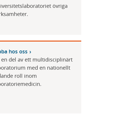
iversitetslaboratoriet övriga
rksamheter.
bba hos oss
i en del av ett multidisciplinärt
boratorium med en nationellt
dande roll inom
boratoriemedicin.