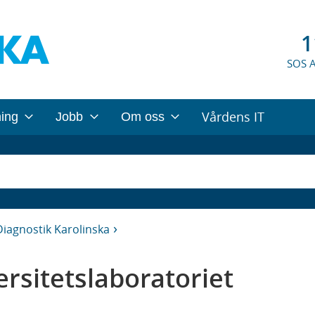
1
SOS 
Vårdens IT
ning
Jobb
Om oss
iagnostik Karolinska
rsitetslaboratoriet