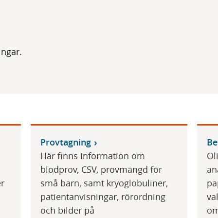
ingar.
Provtagning
Be
Här finns information om
Ol
blodprov, CSV, provmängd för
an
er
små barn, samt kryoglobuliner,
pa
patientanvisningar, rörordning
va
och bilder på
om