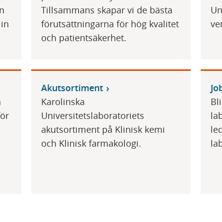
on
Tillsammans skapar vi de bästa
Un
 in
förutsättningarna för hög kvalitet
ve
och patientsäkerhet.
Akutsortiment
Jo
h
Karolinska
Bl
för
Universitetslaboratoriets
la
akutsortiment på Klinisk kemi
le
och Klinisk farmakologi.
la