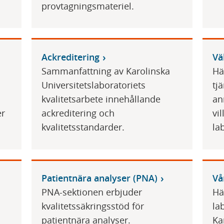
provtagningsmateriel.
Ackreditering
Vä
Sammanfattning av Karolinska
Hä
Universitetslaboratoriets
tj
kvalitetsarbete innehållande
an
er
ackreditering och
vi
kvalitetsstandarder.
la
Patientnära analyser (PNA)
Vå
PNA-sektionen erbjuder
Hä
kvalitetssäkringsstöd för
la
patientnära analyser.
Ka