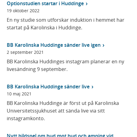
Optionstudien startar i Huddinge
n
n
19 oktober 2022
y
y
h
h
En ny studie som utforskar induktion i hemmet har
e
e
startat på Karolinska i Huddinge.
t
t
e
e
BB Karolinska Huddinge sänder live igen
r
r
2 september 2021
f
f
BB Karolinska Huddinges instagram planerar en ny
r
r
livesändning 9 september.
Ã
Ã
¥
¥
BB Karolinska Huddinge sänder live
n
n
10 maj 2021
Ã
m
BB Karolinska Huddinge är först ut på Karolinska
¥
Ã
Universitetssjukhuset att sända live via sitt
r
¥
instagramkonto.
n
a
d
Nytt bildspel om hud mot hud och amning vid