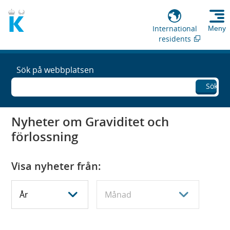
International
Meny
residents
Sök på webbplatsen
Sök
Nyheter om Graviditet och
förlossning
Visa nyheter från:
V
V
i
i
s
s
a
a