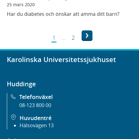
25 mars 2020
Har du diabetes och önskar att amma ditt barn?
Nästa
1
...
2
Karolinska Universitetssjukhuset
Huddinge
Telefonväxel
08-123 800 00
Huvudentré
Hälsovägen 13