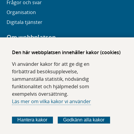
Frågor och svar
Organisation
Digitala tjänster
Om webbplatsen
Om karolinska.se
Den här webbplatsen innehåller kakor (cookies)
Navigation och hittbarhet
Vi använder kakor för att ge dig en
Tillgänglighet
förbättrad besöksupplevelse,
sammanställa statistik, nödvändig
Om cookies
funktionalitet och hjälpmedel som
exempelvis översättning.
Följ oss i sociala medier
Läs mer om vilka kakor vi använder
F
F
F
F
ö
ö
ö
ö
Hantera kakor
Godkänn alla kakor
l
l
l
l
j
j
j
j