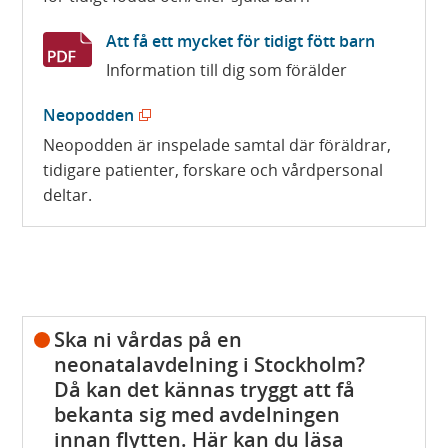
a
e
n
s
r
s
Att få ett mycket för tidigt fött barn
i
)
t
Information till dig som förälder
n
e
(
r
Neopodden
y
)
ö
Neopodden är inspelade samtal där föräldrar,
t
tidigare patienter, forskare och vårdpersonal
p
t
deltar.
p
f
n
ö
a
n
s
s
i
t
Ska ni vårdas på en
n
e
neonatalavdelning i Stockholm?
y
r
Då kan det kännas tryggt att få
t
)
bekanta sig med avdelningen
t
innan flytten. Här kan du läsa