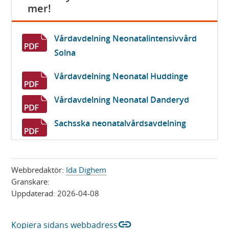
f
mer!
ö
n
Vårdavdelning Neonatalintensivvård
s
Solna
t
e
Vårdavdelning Neonatal Huddinge
r
Vårdavdelning Neonatal Danderyd
)
Sachsska neonatalvårdsavdelning
Webbredaktör:
Ida Dighem
Granskare:
Uppdaterad:
2026-04-08
link
Kopiera sidans webbadress