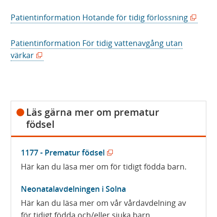
(
Patientinformation Hotande för tidig förlossning
ö
p
Patientinformation För tidig vattenavgång utan
p
(
värkar
n
ö
a
p
s
p
i
n
Läs gärna mer om prematur
n
a
födsel
y
s
t
i
t
n
(
1177 - Prematur födsel
f
y
ö
Här kan du läsa mer om för tidigt födda barn.
ö
t
p
n
t
Neonatalavdelningen i Solna
p
s
f
Här kan du läsa mer om vår vårdavdelning av
n
t
ö
för tidigt födda och/eller sjuka barn