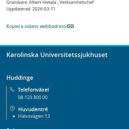
Granskare:
Albert Hietala
, Verksamhetschef
Uppdaterad:
2026-03-11
link
Kopiera sidans webbadress
Karolinska Universitetssjukhuset
Huddinge
Telefonväxel
08-123 800 00
Huvudentré
Hälsovägen 13