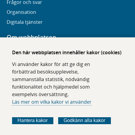
Frågor och svar
Organisation
Digitala tjänster
Om webbplatsen
Om karolinska.se
Den här webbplatsen innehåller kakor (cookies)
Navigation och hittbarhet
Vi använder kakor för att ge dig en
Tillgänglighet
förbättrad besöksupplevelse,
sammanställa statistik, nödvändig
Om cookies
funktionalitet och hjälpmedel som
exempelvis översättning.
Följ oss i sociala medier
Läs mer om vilka kakor vi använder
F
F
F
F
ö
ö
ö
ö
Hantera kakor
Godkänn alla kakor
l
l
l
l
j
j
j
j