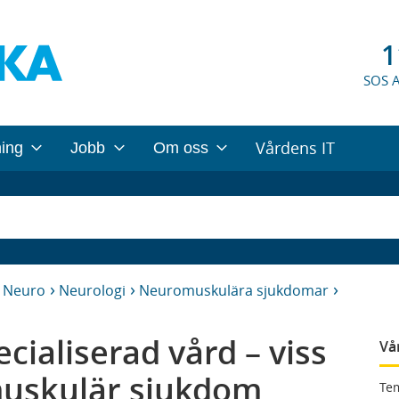
1
SOS 
Vårdens IT
ning
Jobb
Om oss
h Neuro
Neurologi
Neuromuskulära sjukdomar
cialiserad vård – viss
Vå
muskulär sjukdom
Tem