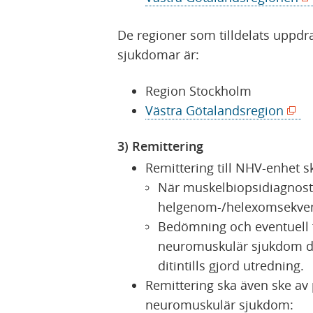
n
p
ö
De regioner som tilldelats uppd
a
p
p
sjukdomar är:
s
n
p
i
a
n
Region Stockholm
n
s
a
(
Västra Götalandsregion
y
i
s
ö
t
n
i
3) Remittering
p
t
y
n
Remittering till NHV-enhet 
p
f
t
y
När muskelbiopsidiagnosti
n
ö
t
t
helgenom-/helexomsekvens
a
n
f
t
Bedömning och eventuell f
s
s
ö
f
neuromuskulär sjukdom dä
i
t
n
ö
ditintills gjord utredning.
n
e
s
n
Remittering ska även ske av
y
r
t
s
neuromuskulär sjukdom:
t
)
e
t