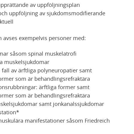
prättande av uppföljningsplan
ch uppföljning av sjukdomsmodifierande
ktuell
 avses exempelvis personer med:
mar såsom spinal muskelatrofi
ka muskelsjukdomar
fall av ärftliga polyneuropatier samt
rmer som är behandlingsrefraktära
nsrubbningar: ärftliga former samt
rmer som är behandlingsrefraktära
uskelsjukdomar samt jonkanalssjukdomar
tation*
skulära manifestationer såsom Friedreich