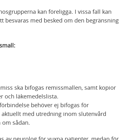
nosgrupperna kan föreligga. I vissa fall kan
t besvaras med besked om den begränsning
small:
miss ska bifogas remissmallen, samt kopior
r och läkemedelslista.
förbindelse behöver ej bifogas för
i aktuellt med utredning inom slutenvård
an om sådan.
as av neurolog för vuxna patienter, medan för