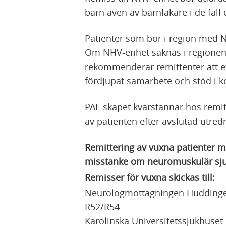
barn även av barnläkare i de fall 
Patienter som bor i region med NH
Om NHV-enhet saknas i regionen k
rekommenderar remittenter att e
fördjupat samarbete och stöd i 
PAL-skapet kvarstannar hos remitt
av patienten efter avslutad utre
Remittering av vuxna patienter 
misstanke om neuromuskulär sju
Remisser för vuxna skickas till:
Neurologmottagningen Hudding
R52/R54
Karolinska Universitetssjukhuset