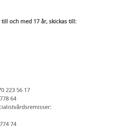
ll och med 17 år, skickas till:
70 223 56 17
778 64
cialistvårdsremisser:
774 74