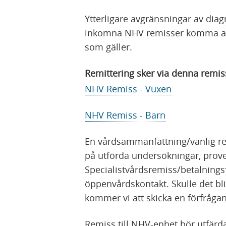
Ytterligare avgränsningar av diag
inkomna NHV remisser komma at
som gäller.
Remittering sker via denna remis
NHV Remiss - Vuxen
NHV Remiss - Barn
En vårdsammanfattning/vanlig re
på utförda undersökningar, prove
Specialistvårdsremiss/betalnings
öppenvårdskontakt. Skulle det bl
kommer vi att skicka en förfråg
Remiss till NHV-enhet bör utfärd