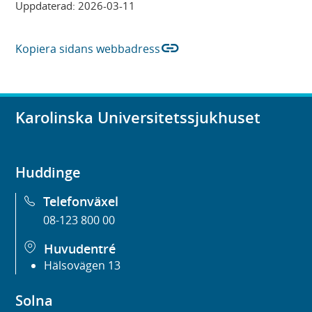
Uppdaterad:
2026-03-11
link
Kopiera sidans webbadress
Karolinska Universitetssjukhuset
Huddinge
Telefonväxel
08-123 800 00
Huvudentré
Hälsovägen 13
Solna