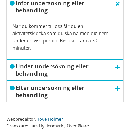
D
Inför undersökning eller
ö
behandling
l
j
När du kommer till oss får du en
aktivitetsklocka som du ska ha med dig hem
under en viss period. Besöket tar ca 30
minuter.
V
Under undersökning eller
i
behandling
s
V
a
Efter undersökning eller
i
behandling
s
a
Webbredaktör:
Tove Holmer
Granskare:
Lars Hyllienmark
, Överläkare