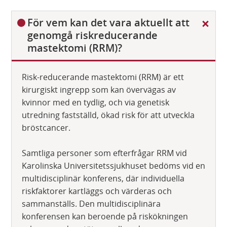
D
För vem kan det vara aktuellt att
ö
genomgå riskreducerande
l
mastektomi (RRM)?
j
Risk-reducerande mastektomi (RRM) är ett
kirurgiskt ingrepp som kan övervägas av
kvinnor med en tydlig, och via genetisk
utredning fastställd, ökad risk för att utveckla
bröstcancer.
Samtliga personer som efterfrågar RRM vid
Karolinska Universitetssjukhuset bedöms vid en
multidisciplinär konferens, där individuella
riskfaktorer kartläggs och värderas och
sammanställs. Den multidisciplinära
konferensen kan beroende på riskökningen