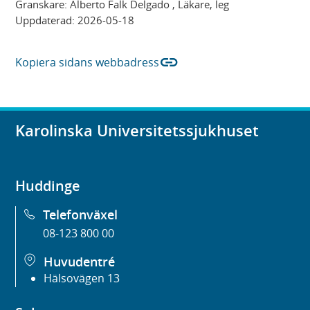
Granskare:
Alberto Falk Delgado
, Läkare, leg
Uppdaterad:
2026-05-18
link
Kopiera sidans webbadress
Karolinska Universitetssjukhuset
Huddinge
Telefonväxel
08-123 800 00
Huvudentré
Hälsovägen 13