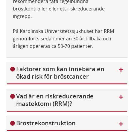
rekommendera täta regelbundna
bröstkontroller eller ett riskreducerande
ingrepp.
På Karolinska Universitetssjukhuset har RRM
genomförts sedan mer än 30 år tillbaka och
årligen opereras ca 50-70 patienter.
V
Faktorer som kan innebära en
i
ökad risk för bröstcancer
s
a
V
Vad är en riskreducerande
i
mastektomi (RRM)?
s
a
V
Bröstrekonstruktion
i