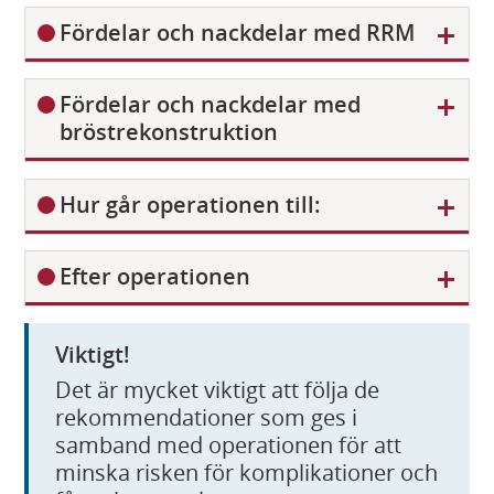
s
V
Fördelar och nackdelar med RRM
a
i
s
V
Fördelar och nackdelar med
a
i
bröstrekonstruktion
s
a
V
Hur går operationen till:
i
s
V
Efter operationen
a
i
s
Viktigt!
a
Det är mycket viktigt att följa de
rekommendationer som ges i
samband med operationen för att
minska risken för komplikationer och