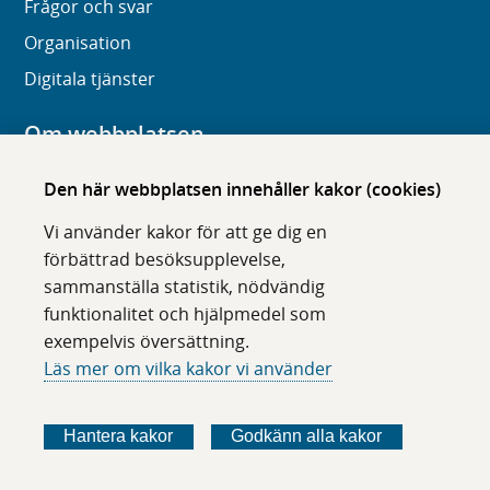
Frågor och svar
Organisation
Digitala tjänster
Om webbplatsen
Om karolinska.se
Den här webbplatsen innehåller kakor (cookies)
Navigation och hittbarhet
Vi använder kakor för att ge dig en
Tillgänglighet
förbättrad besöksupplevelse,
sammanställa statistik, nödvändig
Om cookies
funktionalitet och hjälpmedel som
exempelvis översättning.
Följ oss i sociala medier
Läs mer om vilka kakor vi använder
F
F
F
F
ö
ö
ö
ö
Hantera kakor
Godkänn alla kakor
l
l
l
l
j
j
j
j