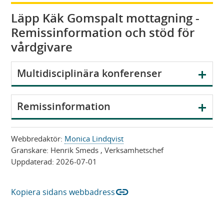
Läpp Käk Gomspalt mottagning -
Remissinformation och stöd för
vårdgivare
V
Multidisciplinära konferenser
i
s
V
Remissinformation
a
i
s
Webbredaktör:
Monica Lindqvist
a
Granskare:
Henrik Smeds
, Verksamhetschef
Uppdaterad:
2026-07-01
link
Kopiera sidans webbadress