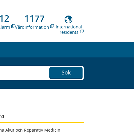
12
1177
International
Alarm
Vårdinformation
residents
Sök
rd
a Akut och Reparativ Medicin