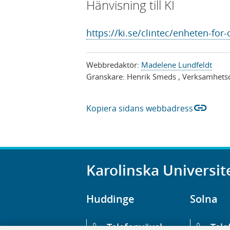
Hänvisning till KI
https://ki.se/clintec/enheten-fo
Webbredaktör:
Madelene Lundfeldt
Granskare:
Henrik Smeds
, Verksamhets
link
Kopiera sidans webbadress
Karolinska Universit
Huddinge
Solna
Telefonväxel
Tele