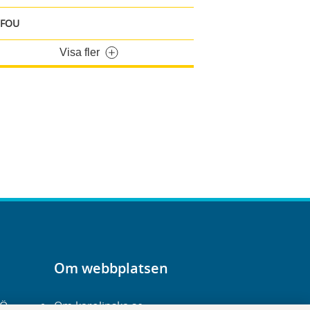
FOU
Visa fler
Om webbplatsen
-Ö
Om karolinska.se