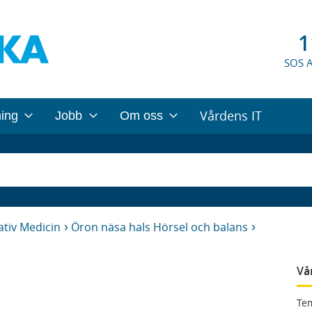
1
SOS 
Vårdens IT
ning
Jobb
Om oss
tiv Medicin
Öron näsa hals Hörsel och balans
Vå
Tem