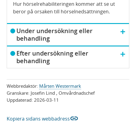
Hur hörselrehabiliteringen kommer att se ut
beror på orsaken till hörselnedsättningen.
V
Under undersökning eller
i
behandling
s
V
a
Efter undersökning eller
i
behandling
s
a
Webbredaktör:
Mårten Westermark
Granskare:
Josefin Lind
, Omvårdnadschef
Uppdaterad:
2026-03-11
link
Kopiera sidans webbadress