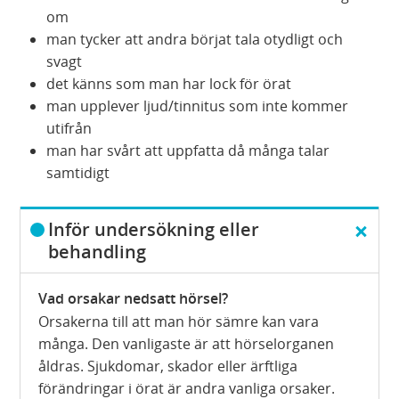
om
man tycker att andra börjat tala otydligt och
svagt
det känns som man har lock för örat
man upplever ljud/tinnitus som inte kommer
utifrån
man har svårt att uppfatta då många talar
samtidigt
D
Inför undersökning eller
ö
behandling
l
j
Vad orsakar nedsatt hörsel?
Orsakerna till att man hör sämre kan vara
många. Den vanligaste är att hörselorganen
åldras. Sjukdomar, skador eller ärftliga
förändringar i örat är andra vanliga orsaker.