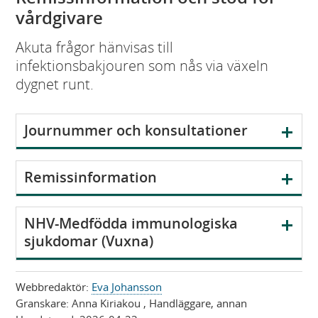
vårdgivare
Akuta frågor hänvisas till
infektionsbakjouren som nås via växeln
dygnet runt.
V
Journummer och konsultationer
i
s
V
Remissinformation
a
i
s
V
NHV-Medfödda immunologiska
a
i
sjukdomar (Vuxna)
s
a
Webbredaktör:
Eva Johansson
Granskare:
Anna Kiriakou
, Handläggare, annan