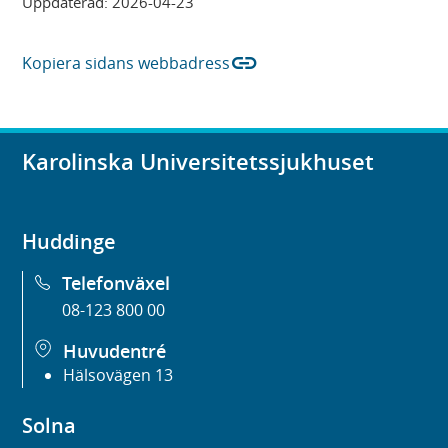
Uppdaterad:
2026-04-23
link
Kopiera sidans webbadress
Karolinska Universitetssjukhuset
Huddinge
Telefonväxel
08-123 800 00
Huvudentré
Hälsovägen 13
Solna