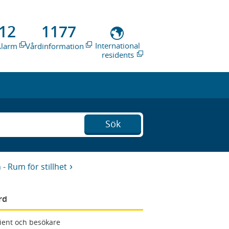
12
1177
International
Alarm
Vårdinformation
residents
Sök
- Rum för stillhet
rd
ient och besökare