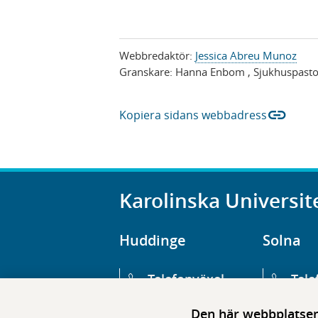
Webbredaktör:
Jessica Abreu Munoz
Granskare:
Hanna Enbom
, Sjukhuspasto
link
Kopiera sidans webbadress
Karolinska Universit
Huddinge
Solna
Telefonväxel
Tele
08-123 800 00
08-1
Den här webbplatsen 