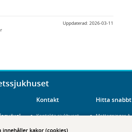
Uppdaterad:
2026-03-11
r
etssjukhuset
Kontakt
Hitta snabbt
fonväxel
Kontakta sjukhuset
Mottagningar A
23 700 00
Hitta hit
Frågor och svar
innehåller kakor (cookies)