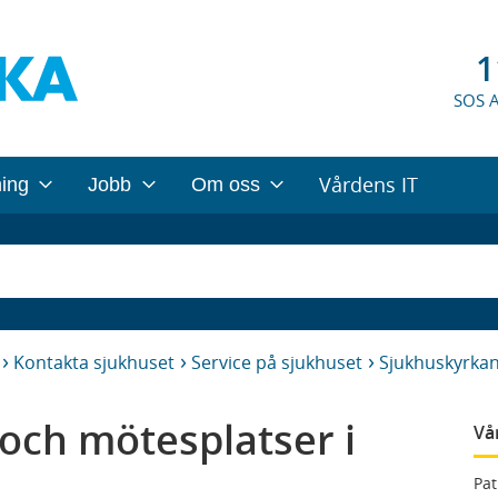
1
SOS 
Vårdens IT
ning
Jobb
Om oss
Kontakta sjukhuset
Service på sjukhuset
Sjukhuskyrkan 
 och mötesplatser i
Vå
Pat