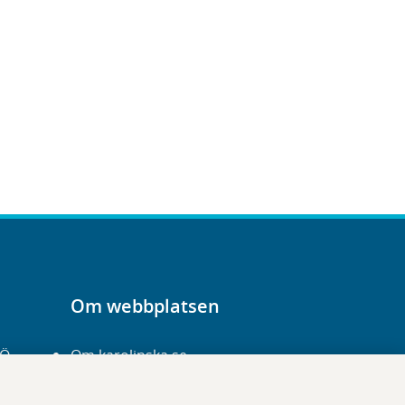
Om webbplatsen
-Ö
Om karolinska.se
Navigation och