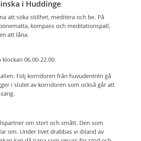
linska i Huddinge
mna att söka stillhet, meditera och be. På
 bönematta, kompass och meditationspall,
en att låna.
n klockan 06.00-22.00.
allen. Följ korridoren från huvudentrén gå
igger i slutet av korridoren som också går att
ssäng.
lspartner om stort och smått. Den som
ar om. Under livet drabbas vi ibland av
kyrkan kan då tjäna som resurs för stöd och