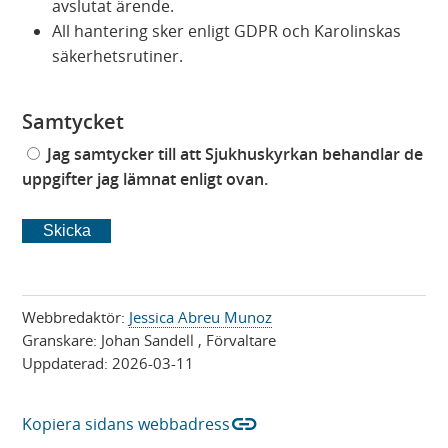
avslutat ärende.
All hantering sker enligt GDPR och Karolinskas
säkerhetsrutiner.
Samtycket
Jag samtycker till att Sjukhuskyrkan behandlar de
uppgifter jag lämnat enligt ovan.
Skicka
Webbredaktör:
Jessica Abreu Munoz
Granskare:
Johan Sandell
, Förvaltare
Uppdaterad:
2026-03-11
link
Kopiera sidans webbadress