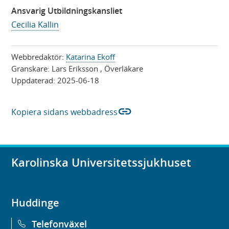
Ansvarig Utbildningskansliet
Cecilia Kallin
Webbredaktör:
Katarina Ekoff
Granskare:
Lars Eriksson
, Överläkare
Uppdaterad:
2025-06-18
link
Kopiera sidans webbadress
Karolinska Universitetssjukhuset
Huddinge
Telefonväxel