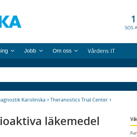
1
SOS 
Vårdens IT
ning
Jobb
Om oss
iagnostik Karolinska
Theranostics Trial Center
ioaktiva läkemedel
Vå
Fun