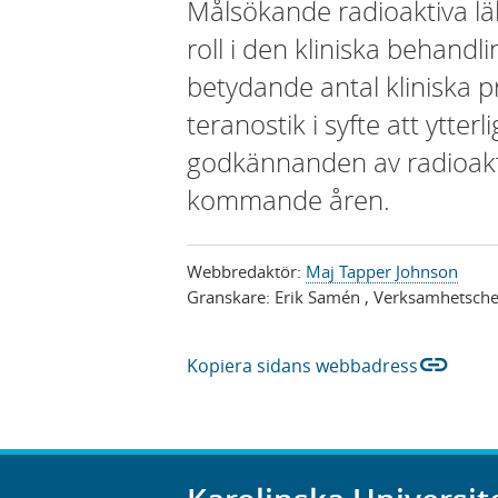
Målsökande radioaktiva lä
roll i den kliniska behand
betydande antal kliniska p
teranostik i syfte att ytter
godkännanden av radioakt
kommande åren.
Webbredaktör:
Maj Tapper Johnson
Granskare:
Erik Samén
, Verksamhetsche
link
Kopiera sidans webbadress