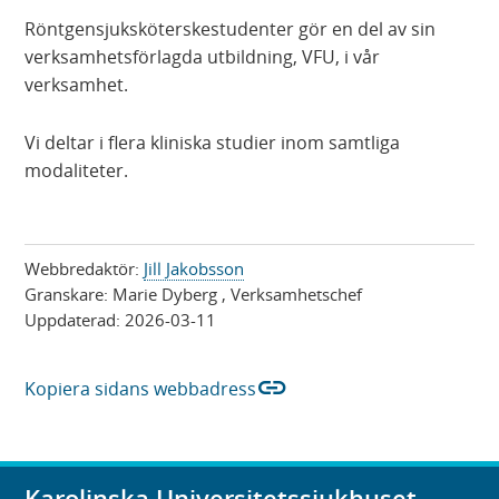
Röntgensjuksköterskestudenter gör en del av sin
verksamhetsförlagda utbildning, VFU, i vår
verksamhet.
Vi deltar i flera kliniska studier inom samtliga
modaliteter.
Webbredaktör:
Jill Jakobsson
Granskare:
Marie Dyberg
, Verksamhetschef
Uppdaterad:
2026-03-11
link
Kopiera sidans webbadress
Karolinska Universitetssjukhuset