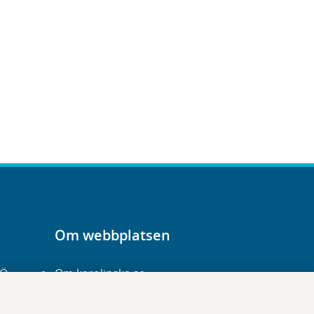
Om webbplatsen
-Ö
Om karolinska.se
Navigation och