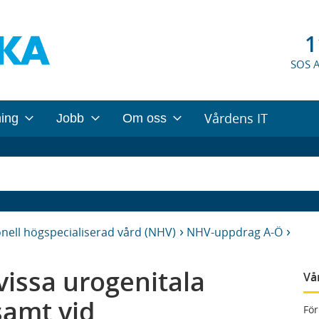
1
SOS 
Vårdens IT
ning
Jobb
Om oss
nell högspecialiserad vård (NHV)
NHV-uppdrag A-Ö
vissa urogenitala
Vå
samt vid
För