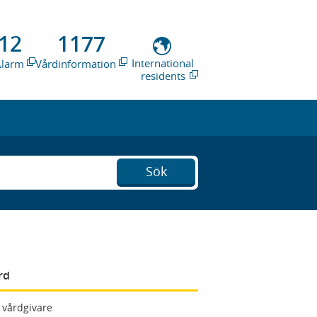
12
1177
International
Alarm
Vårdinformation
residents
Sök
rd
 vårdgivare