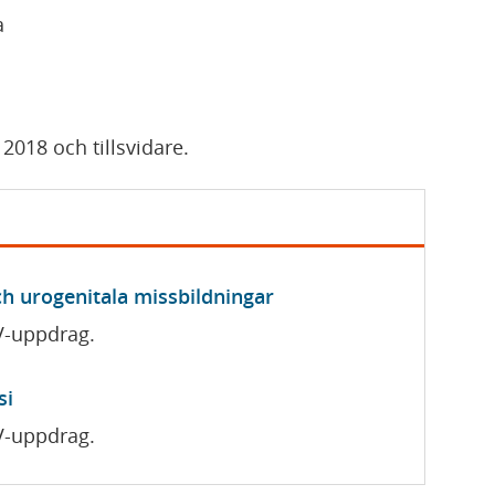
a
 2018 och tillsvidare.
och urogenitala missbildningar
V-uppdrag.
si
V-uppdrag.