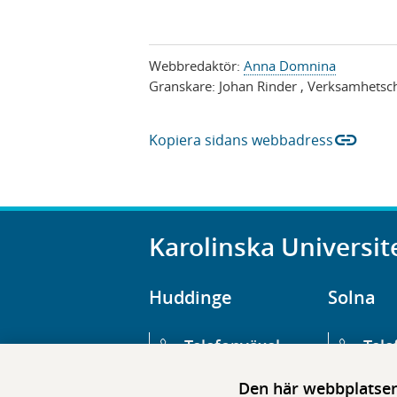
Webbredaktör:
Anna Domnina
Granskare:
Johan Rinder
, Verksamhetsc
link
Kopiera sidans webbadress
Karolinska Universit
Huddinge
Solna
Telefonväxel
Tele
08-123 800 00
08-1
Den här webbplatsen 