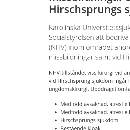
Hirschsprungs 
Karolinska Universitetssju
Socialstyrelsen att bedriva
(NHV) inom området anore
missbildningar samt vid H
NHV-tillståndet viss kirurgi vid 
vid Hirschsprung sjukdom ingår i
ungdomskirurgi. Uppdraget omfatt
Medfödd avsaknad, atresi ell
Medfödd avsaknad, atresi ell
Hirschsprungs sjukdom
Bestående kloak