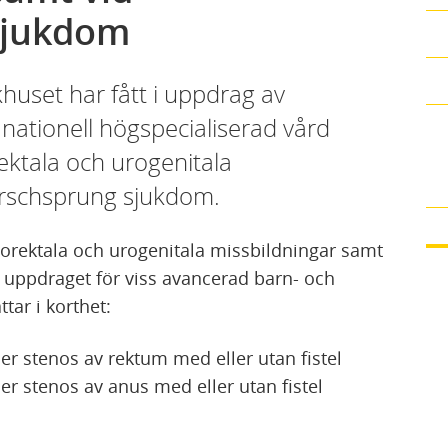
sjukdom
khuset har fått i uppdrag av
 nationell högspecialiserad vård
ktala och urogenitala
irschsprung sjukdom.
anorektala och urogenitala missbildningar samt
 uppdraget för viss avancerad barn- och
ar i korthet:
er stenos av rektum med eller utan fistel
er stenos av anus med eller utan fistel