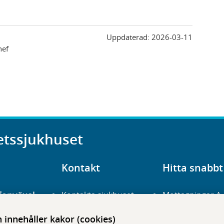
Uppdaterad:
2026-03-11
hef
etssjukhuset
Kontakt
Hitta snabbt
fonväxel
Kontakta sjukhuset
Mottagningar A
23 700 00
Hitta hit
Frågor och svar
innehåller kakor (cookies)