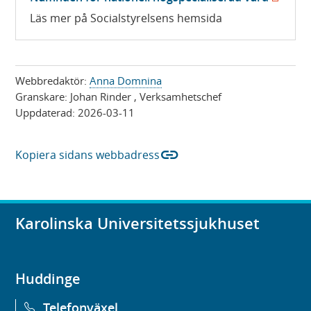
n
i
ö
Läs mer på Socialstyrelsens hemsida
a
n
p
s
y
p
i
t
n
Webbredaktör:
Anna Domnina
n
t
a
Granskare:
Johan Rinder
, Verksamhetschef
y
f
Uppdaterad:
2026-03-11
s
t
ö
i
t
n
link
n
Kopiera sidans webbadress
f
s
y
ö
t
t
n
e
t
s
Karolinska Universitetssjukhuset
r
f
t
)
ö
e
n
Huddinge
r
s
)
Telefonväxel
t