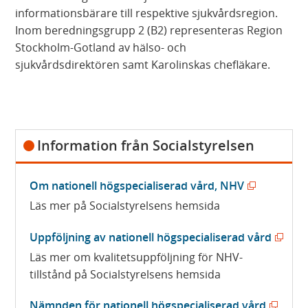
informationsbärare till respektive sjukvårdsregion.
Inom beredningsgrupp 2 (B2) representeras Region
Stockholm-Gotland av hälso- och
sjukvårdsdirektören samt Karolinskas chefläkare.
Information från Socialstyrelsen
(
Om nationell högspecialiserad vård, NHV
ö
Läs mer på Socialstyrelsens hemsida
p
(
Uppföljning av nationell högspecialiserad vård
p
ö
Läs mer om kvalitetsuppföljning för NHV-
n
tillstånd på Socialstyrelsens hemsida
p
a
p
s
(
Nämnden för nationell högspecialiserad vård