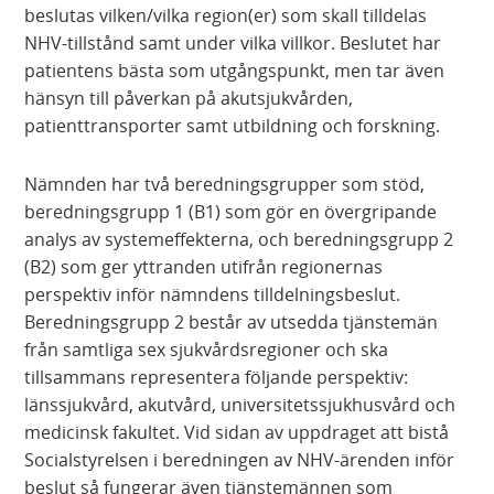
beslutas vilken/vilka region(er) som skall tilldelas
NHV-tillstånd samt under vilka villkor. Beslutet har
patientens bästa som utgångspunkt, men tar även
hänsyn till påverkan på akutsjukvården,
patienttransporter samt utbildning och forskning.
Nämnden har två beredningsgrupper som stöd,
beredningsgrupp 1 (B1) som gör en övergripande
analys av systemeffekterna, och beredningsgrupp 2
(B2) som ger yttranden utifrån regionernas
perspektiv inför nämndens tilldelningsbeslut.
Beredningsgrupp 2 består av utsedda tjänstemän
från samtliga sex sjukvårdsregioner och ska
tillsammans representera följande perspektiv:
länssjukvård, akutvård, universitetssjukhusvård och
medicinsk fakultet. Vid sidan av uppdraget att bistå
Socialstyrelsen i beredningen av NHV-ärenden inför
beslut så fungerar även tjänstemännen som