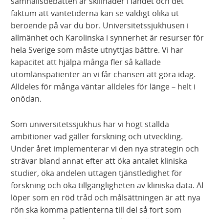
samhällsdebatten är skillnader i landet och det
faktum att väntetiderna kan se väldigt olika ut
beroende på var du bor. Universitetssjukhusen i
allmänhet och Karolinska i synnerhet är resurser för
hela Sverige som måste utnyttjas bättre. Vi har
kapacitet att hjälpa många fler så kallade
utomlänspatienter än vi får chansen att göra idag.
Alldeles för många väntar alldeles för länge – helt i
onödan.
Som universitetssjukhus har vi högt ställda
ambitioner vad gäller forskning och utveckling.
Under året implementerar vi den nya strategin och
strävar bland annat efter att öka antalet kliniska
studier, öka andelen uttagen tjänstledighet för
forskning och öka tillgängligheten av kliniska data. AI
löper som en röd tråd och målsättningen är att nya
rön ska komma patienterna till del så fort som