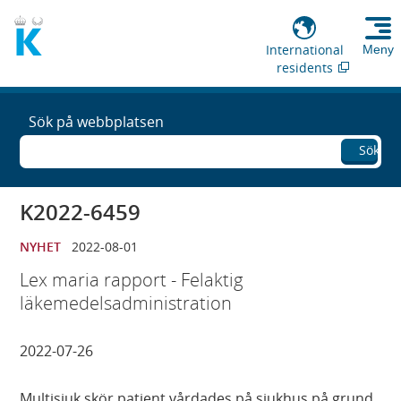
International
Meny
residents
Sök på webbplatsen
Sök
K2022-6459
NYHET
2022-08-01
Lex maria rapport - Felaktig
läkemedelsadministration
2022-07-26
Multisjuk skör patient vårdades på sjukhus på grund