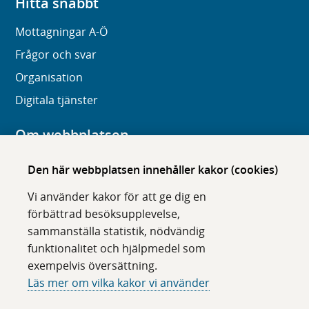
Hitta snabbt
Mottagningar A-Ö
Frågor och svar
Organisation
Digitala tjänster
Om webbplatsen
Om karolinska.se
Den här webbplatsen innehåller kakor (cookies)
Navigation och hittbarhet
Vi använder kakor för att ge dig en
Tillgänglighet
förbättrad besöksupplevelse,
sammanställa statistik, nödvändig
Om cookies
funktionalitet och hjälpmedel som
exempelvis översättning.
Följ oss i sociala medier
Läs mer om vilka kakor vi använder
F
F
F
F