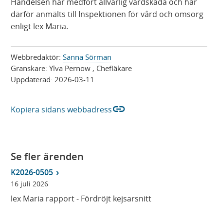
Händelsen har medfört allvarlig vårdskada och har
därför anmälts till Inspektionen för vård och omsorg
enligt lex Maria.
Webbredaktör:
Sanna Sörman
Granskare:
Ylva Pernow
, Chefläkare
Uppdaterad:
2026-03-11
link
Kopiera sidans webbadress
Se fler ärenden
K2026-0505
16 juli 2026
lex Maria rapport - Fördröjt kejsarsnitt