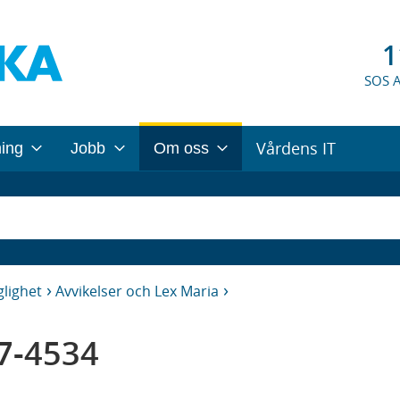
1
SOS 
Vårdens IT
ning
Jobb
Om oss
glighet
Avvikelser och Lex Maria
7-4534