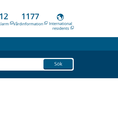
12
1177
International
Alarm
Vårdinformation
residents
Sök