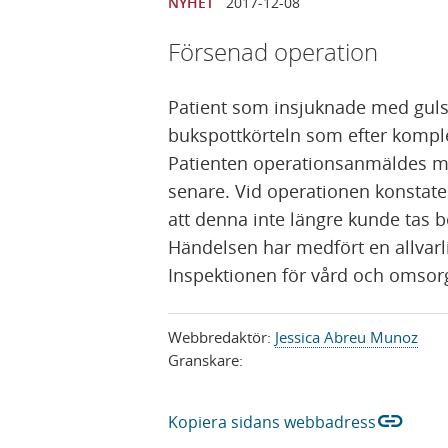
NYHET
2017-12-08
Försenad operation
Patient som insjuknade med guls
bukspottkörteln som efter komp
Patienten operationsanmäldes men
senare. Vid operationen konstate
att denna inte längre kunde tas b
Händelsen har medfört en allvarli
Inspektionen för vård och omsorg
Webbredaktör:
Jessica Abreu Munoz
Granskare:
link
Kopiera sidans webbadress