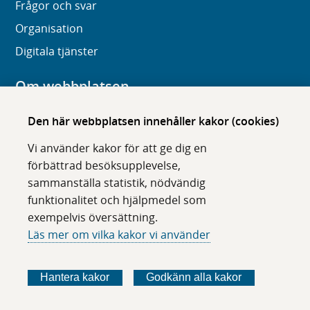
Frågor och svar
Organisation
Digitala tjänster
Om webbplatsen
Om karolinska.se
Den här webbplatsen innehåller kakor (cookies)
Navigation och hittbarhet
Vi använder kakor för att ge dig en
Tillgänglighet
förbättrad besöksupplevelse,
sammanställa statistik, nödvändig
Om cookies
funktionalitet och hjälpmedel som
exempelvis översättning.
Följ oss i sociala medier
Läs mer om vilka kakor vi använder
F
F
F
F
ö
ö
ö
ö
Hantera kakor
Godkänn alla kakor
l
l
l
l
j
j
j
j