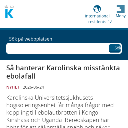
International
Meny
residents
Sök på webbplatsen
Sök
Så hanterar Karolinska misstänkta
ebolafall
NYHET
2026-06-24
Karolinska Universitetssjukhusets
högisoleringsenhet får många frågor med
koppling till ebolautbrotten i Kongo-
Kinshasa och Uganda. Beredskapen har
höjts för att säkerställa snabb och säker