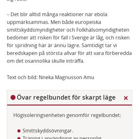
– Det blir alltid många reaktioner när ebola
uppmärksammas. Men både europeiska
smittskyddsmyndigheter och Folkhälsomyndigheten
bedömer att risken för fall i Sverige är låg, och risken
för spridning här är ännu lägre. Samtidigt tar vi
beredskapen på största allvar för att vara förberedda
om det osannolika skulle inträffa.
Text och bild: Nneka Magnusson Amu
D
Övar regelbundet för skarpt läge
ö
l
Högisoleringsenheten genomför regelbundet:
j
Smittskyddsövningar.
Träning i användning av personlig