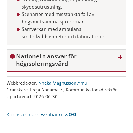
skyddsutrustning.
Scenarier med misstänkta fall av
högsmittsamma sjukdomar.
Samverkan med ambulans,
smittskyddsenheter och laboratorier.
V
Nationellt ansvar för
i
högisoleringsvård
s
a
Webbredaktör:
Nneka Magnusson Amu
Granskare:
Freja Annamatz
, Kommunikationsdirektör
Uppdaterad:
2026-06-30
link
Kopiera sidans webbadress