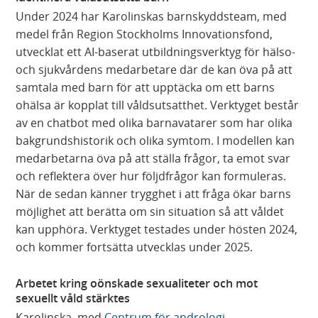
Under 2024 har Karolinskas barnskyddsteam, med
medel från Region Stockholms Innovationsfond,
utvecklat ett AI-baserat utbildningsverktyg för hälso-
och sjukvårdens medarbetare där de kan öva på att
samtala med barn för att upptäcka om ett barns
ohälsa är kopplat till våldsutsatthet. Verktyget består
av en chatbot med olika barnavatarer som har olika
bakgrundshistorik och olika symtom. I modellen kan
medarbetarna öva på att ställa frågor, ta emot svar
och reflektera över hur följdfrågor kan formuleras.
När de sedan känner trygghet i att fråga ökar barns
möjlighet att berätta om sin situation så att våldet
kan upphöra. Verktyget testades under hösten 2024,
och kommer fortsätta utvecklas under 2025.
Arbetet kring oönskade sexualiteter och mot
sexuellt våld stärktes
Karolinska, med
Centrum för andrologi,