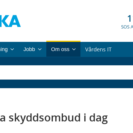
1
SOS 
Vårdens IT
ning
Jobb
Om oss
lla skyddsombud i dag