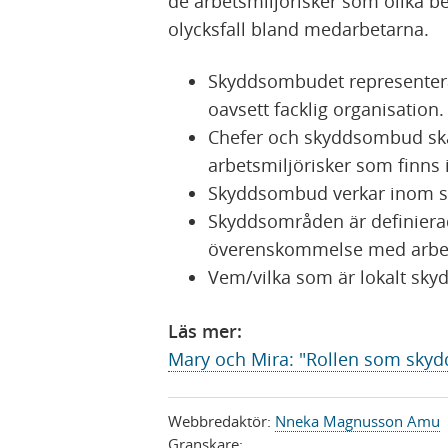
de arbetsmiljörisker som olika be
olycksfall bland medarbetarna.
Skyddsombudet representera
oavsett facklig organisation.​​
Chefer och skyddsombud ska 
arbetsmiljörisker som finns
Skyddsombud verkar inom si
Skyddsområden är definierad
överenskommelse med arbets
Vem/vilka som är lokalt sky
Läs mer:
Mary och Mira: "Rollen som skydds
Webbredaktör:
Nneka Magnusson Amu
Granskare: