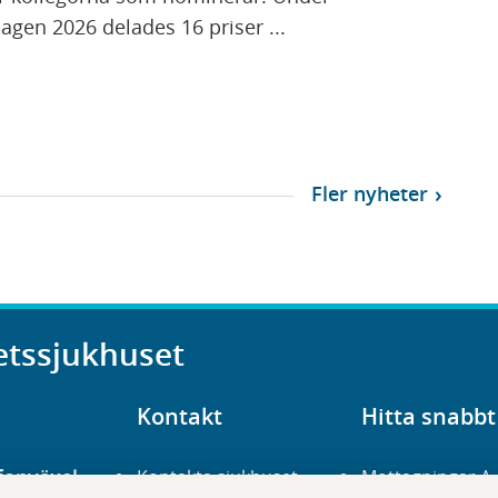
agen 2026 delades 16 priser ...
Fler nyheter
etssjukhuset
Kontakt
Hitta snabbt
fonväxel
Kontakta sjukhuset
Mottagningar A