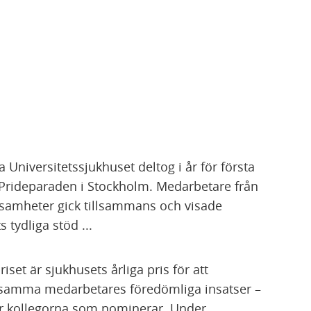
a Universitetssjukhuset deltog i år för första
Prideparaden i Stockholm. Medarbetare från
ksamheter gick tillsammans och visade
 tydliga stöd ...
iset är sjukhusets årliga pris för att
amma medarbetares föredömliga insatser –
är kollegorna som nominerar. Under