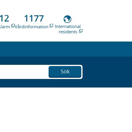
12
1177
International
Alarm
Vårdinformation
residents
Sök