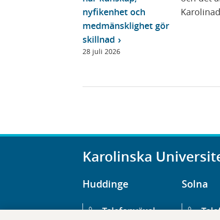
nyfikenhet och
Karolinad
medmänsklighet gör
skillnad
28 juli 2026
Karolinska Universit
Huddinge
Solna
Telefonväxel
Tele