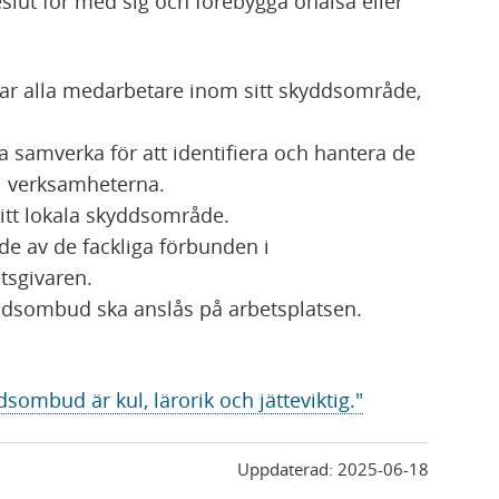
slut för med sig och förebygga ohälsa eller
r alla medarbetare inom sitt skyddsområde,
samverka för att identifiera och hantera de
 i verksamheterna.
tt lokala skyddsområde.
e av de fackliga förbunden i
givaren.​
ddsombud ska anslås på arbetsplatsen.​
ombud är kul, lärorik och jätteviktig."
Uppdaterad:
2025-06-18