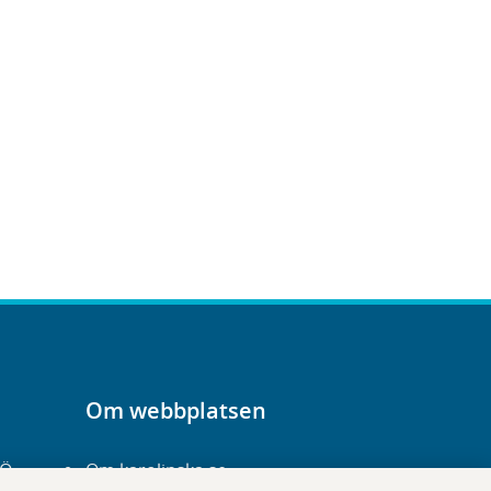
Om webbplatsen
-Ö
Om karolinska.se