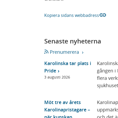
link
Kopiera sidans webbadress
Senaste nyheterna
Prenumerera
Karolinska tar plats i
Karolinsk
Pride
gången i 
3 augusti 2026
flera ver
sjukhusets
Möt tre av årets
Karolinapr
Karolinapristagare –
uppmärks
när kunskap,
och det 