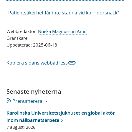
i
n
"Patientsäkerhet får inte stanna vid korridorsnack"
y
t
Webbredaktör:
Nneka Magnusson Amu
t
Granskare:
f
Uppdaterad:
2025-06-18
ö
n
link
s
Kopiera sidans webbadress
t
e
r
Senaste nyheterna
)
Prenumerera
Karolinska Universitetssjukhuset en global aktör
inom hållbarhetsarbete
7 augusti 2026