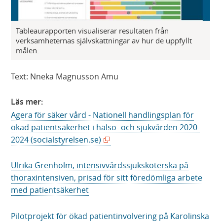
Tableaurapporten visualiserar resultaten från
verksamheternas självskattningar av hur de uppfyllt
målen.
Text: Nneka Magnusson Amu
Läs mer:
Agera för säker vård - Nationell handlingsplan för
ökad patientsäkerhet i hälso- och sjukvården 2020-
(
2024 (socialstyrelsen.se)
ö
p
Ulrika Grenholm, intensivvårdssjuksköterska på
p
thoraxintensiven, prisad för sitt föredömliga arbete
n
med patientsäkerhet
a
s
Pilotprojekt för ökad patientinvolvering på Karolinska