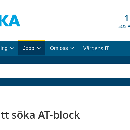
1
SOS 
Vårdens IT
ning
Jobb
Om oss
tt söka AT-block