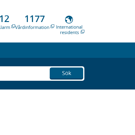
12
1177
International
Alarm
Vårdinformation
residents
Sök