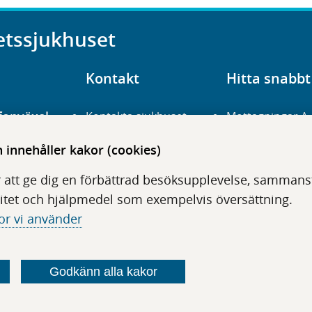
etssjukhuset
Kontakt
Hitta snabbt
fonväxel
Kontakta sjukhuset
Mottagningar A
23 700 00
Hitta hit
Frågor och svar
innehåller kakor (cookies)
För vårdgivare
Organisation
udentré
 att ge dig en förbättrad besöksupplevelse, sammanstä
niavägen 3
Press
Digitala tjänster
itet och hjälpmedel som exempelvis översättning.
or vi använder
Godkänn alla kakor