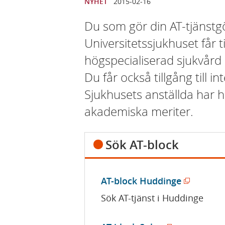
NYHET
2015-02-16
Du som gör din AT-tjänstg
Universitetssjukhuset får ti
högspecialiserad sjukvård o
Du får också tillgång till i
Sjukhusets anställda har
akademiska meriter.
Sök AT-block
(
AT-block Huddinge
ö
Sök AT-tjänst i Huddinge
p
p