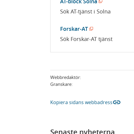
(
AT-block Solna
n
ö
Sök AT-tjänst i Solna
a
p
s
p
(
Forskar-AT
i
n
ö
Sök Forskar-AT tjänst
n
a
p
y
s
p
t
i
n
t
n
a
f
y
Webbredaktör:
s
ö
Granskare:
t
i
n
t
n
s
link
f
Kopiera sidans webbadress
y
t
ö
t
e
n
t
r
s
f
Senaste nyheterna
)