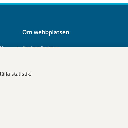
Om webbplatsen
-Ö
Om karolinska.se
Navigation och
hittbarhet
lla statistik,
Tillgänglighet
Om cookies