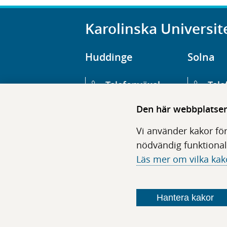
Karolinska Universit
Huddinge
Solna
Telefonväxel
Tele
08-123 800 00
08-1
Den här webbplatsen 
Huvudentré
Huv
Vi använder kakor för
Hälsovägen 13
Euge
nödvändig funktional
Läs mer om vilka kak
Följ oss i sociala medier
Hantera kakor
F
F
F
F