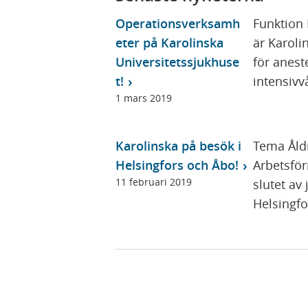
t
ö
e
Operationsverksamh
Funktion 
n
r
eter på Karolinska
är Karoli
s
)
Universitetssjukhuse
för anest
t
t!
intensivvå
e
1 mars 2019
r
)
Karolinska på besök i
Tema Åld
Helsingfors och Åbo!
Arbetsfö
11 februari 2019
slutet av
Helsingfo