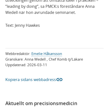
utvecklingen genom att omsätta idéer i praktiken –
”leading by doing”, sa PMCK:s föreståndare Anna
Wedell när hon avrundade seminariet.
Text: Jenny Hawkes
Webbredaktör:
Emelie Håkansson
Granskare:
Anna Wedell
, Chef Komb tj/Läkare
Uppdaterad:
2026-03-11
link
Kopiera sidans webbadress
Aktuellt om precisionsmedicin