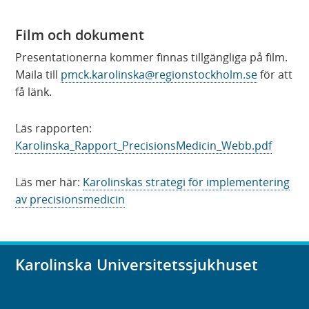
n
Film och dokument
a
s
Presentationerna kommer finnas tillgängliga på film.
i
Maila till
pmck.karolinska@regionstockholm.se
för att
n
få länk.
y
t
Läs rapporten:
t
Karolinska_Rapport_PrecisionsMedicin_Webb.pdf
f
ö
Läs mer här:
Karolinskas strategi för implementering
n
av precisionsmedicin
s
t
e
r
Karolinska Universitetssjukhuset
)