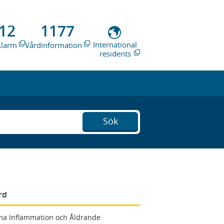
12
1177
International
Alarm
Vårdinformation
residents
Sök
rd
a Inflammation och Åldrande