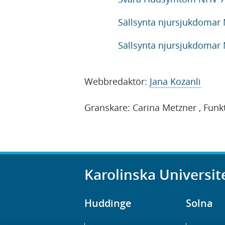
Sällsynta njursjukdomar
Sällsynta njursjukdomar
Webbredaktör:
Jana Kozanli
Granskare:
Carina Metzner
, Funk
Karolinska Universit
Huddinge
Solna