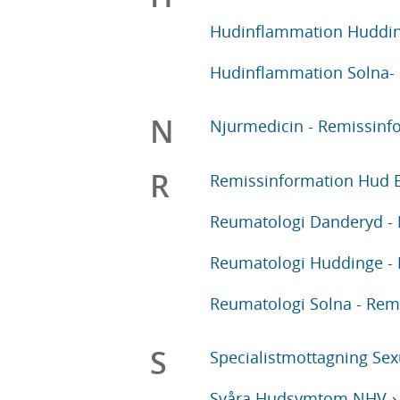
Hudinflammation Huddin
Hudinflammation Solna-
N
Njurmedicin - Remissinf
R
Remissinformation Hud 
Reumatologi Danderyd - 
Reumatologi Huddinge - 
Reumatologi Solna - Rem
S
Specialistmottagning Sex
Svåra Hudsymtom NHV