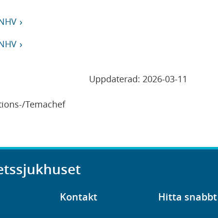
 NHV
 NHV
Uppdaterad:
2026-03-11
tions-/Temachef
etssjukhuset
Kontakt
Hitta snabbt