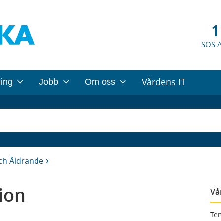
1
SOS 
Vårdens IT
ning
Jobb
Om oss
ch Åldrande
ion
Vå
Tem