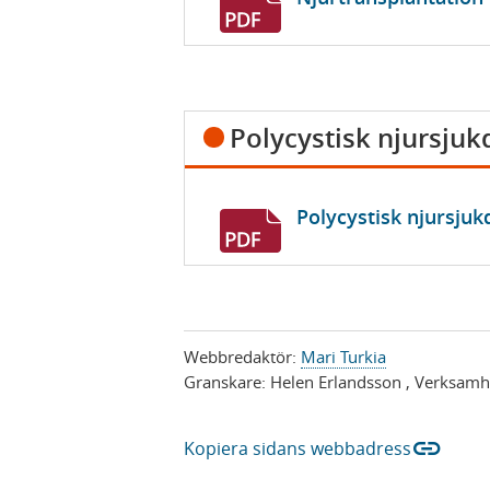
n
y
t
t
Polycystisk njursju
f
ö
n
Polycystisk njursju
s
t
e
r
)
Webbredaktör:
Mari Turkia
Granskare:
Helen Erlandsson
, Verksamh
link
Kopiera sidans webbadress