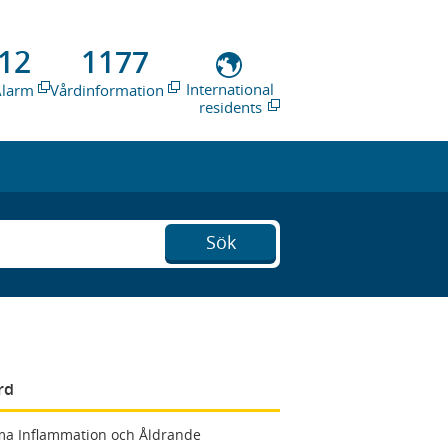
12
1177
International
Alarm
Vårdinformation
residents
Sök
rd
a Inflammation och Åldrande