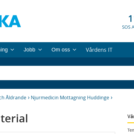
1
SOS 
Vårdens IT
ning
Jobb
Om oss
ch Åldrande
Njurmedicin Mottagning Huddinge
terial
Vå
Tem