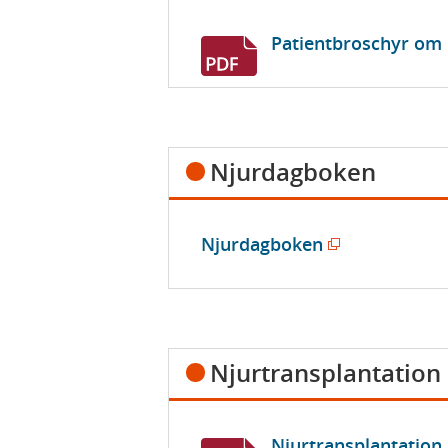
Patientbroschyr om I
Njurdagboken
(
Njurdagboken
ö
p
p
n
Njurtransplantation
a
s
i
Njurtransplantation