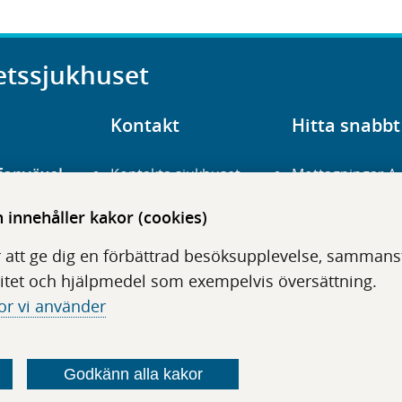
etssjukhuset
Kontakt
Hitta snabbt
fonväxel
Kontakta sjukhuset
Mottagningar A
23 700 00
Hitta hit
Frågor och svar
innehåller kakor (cookies)
För vårdgivare
Organisation
udentré
 att ge dig en förbättrad besöksupplevelse, sammanstä
niavägen 3
Press
Digitala tjänster
itet och hjälpmedel som exempelvis översättning.
or vi använder
Godkänn alla kakor