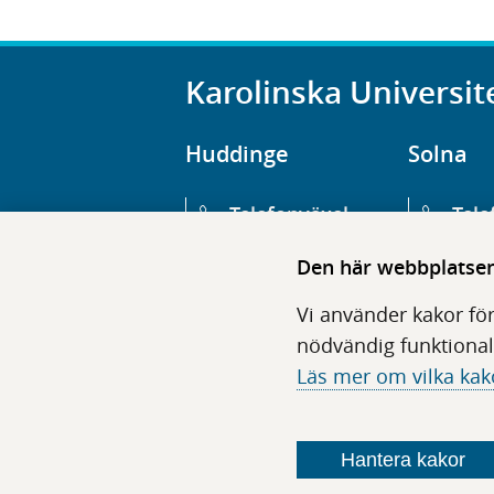
Karolinska Universit
Huddinge
Solna
Telefonväxel
Tele
08-123 800 00
08-1
Den här webbplatsen 
Huvudentré
Huv
Vi använder kakor för
Hälsovägen 13
Euge
nödvändig funktional
Läs mer om vilka kak
Följ oss i sociala medier
Hantera kakor