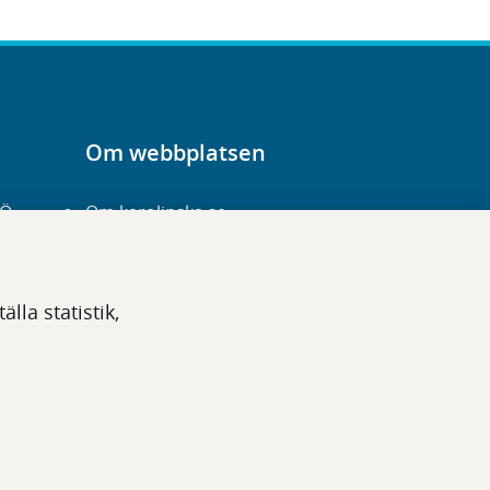
Om webbplatsen
-Ö
Om karolinska.se
Navigation och
hittbarhet
lla statistik,
Tillgänglighet
Om cookies