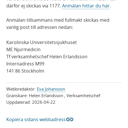
ö
ö
s
s
därför ej skickas via 1177.
Anmälan hittar du här
.
n
n
i
i
s
s
n
n
Anmälan tillsammans med fullmakt skickas med
t
t
y
y
vanlig post till adressen nedan:
e
e
t
t
r
r
t
t
Karolinska Universitetssjukhuset
)
)
f
f
ME Njurmedicin
ö
ö
Tf verksamhetschef Helen Erlandsson
n
n
Internadress M99
s
s
141 86 Stockholm
t
t
e
e
Webbredaktör:
Eva Johansson
r
r
Granskare:
Helen Erlandsson
, Verksamhetschef
)
)
Uppdaterad:
2026-04-22
link
Kopiera sidans webbadress