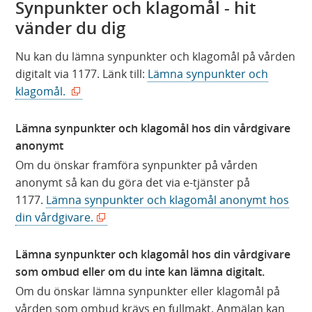
Synpunkter och klagomål - hit
vänder du dig
Nu kan du lämna synpunkter och klagomål på vården
digitalt via 1177. Länk till:
Lämna synpunkter och
(
(
klagomål.
ö
ö
p
p
Lämna synpunkter och klagomål hos din vårdgivare
p
p
anonymt
n
n
Om du önskar framföra synpunkter på vården
a
a
anonymt så kan du göra det via e-tjänster på
s
s
1177.
Lämna synpunkter och klagomål anonymt hos
i
i
(
(
din vårdgivare.
n
n
ö
ö
y
y
p
p
Lämna synpunkter och klagomål hos din vårdgivare
t
t
p
p
som ombud eller om du inte kan lämna digitalt.
t
t
n
n
Om du önskar lämna synpunkter eller klagomål på
f
f
a
a
vården som ombud krävs en fullmakt. Anmälan kan