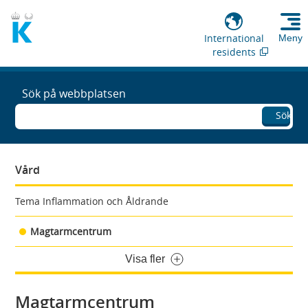
International
Meny
residents
Sök på webbplatsen
Sök
Vård
Tema Inflammation och Åldrande
Magtarmcentrum
Visa fler
Magtarmcentrum