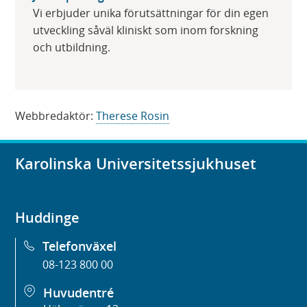
Vi erbjuder unika förutsättningar för din egen
utveckling såväl kliniskt som inom forskning
och utbildning.
Webbredaktör:
Therese Rosin
Karolinska Universitetssjukhuset
Huddinge
Telefonväxel
08-123 800 00
Huvudentré