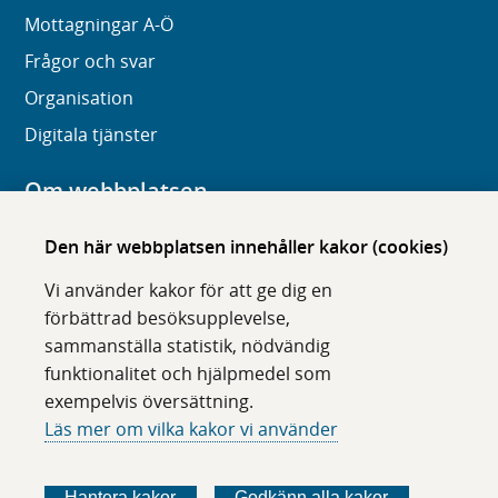
Mottagningar A-Ö
Frågor och svar
Organisation
Digitala tjänster
Om webbplatsen
Om karolinska.se
Den här webbplatsen innehåller kakor (cookies)
Navigation och hittbarhet
Vi använder kakor för att ge dig en
Tillgänglighet
förbättrad besöksupplevelse,
sammanställa statistik, nödvändig
Om cookies
funktionalitet och hjälpmedel som
exempelvis översättning.
Följ oss i sociala medier
Läs mer om vilka kakor vi använder
F
F
F
F
ö
ö
ö
ö
Hantera kakor
Godkänn alla kakor