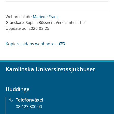
s
a
Webbredaktör:
Mariette Franc
Granskare:
Sophia Rössner
, Verksamhetschef
Uppdaterad:
2026-03-25
link
Kopiera sidans webbadress
Karolinska Universitetssjukhuset
Huddinge
Telefonväxel
08-123 800 00