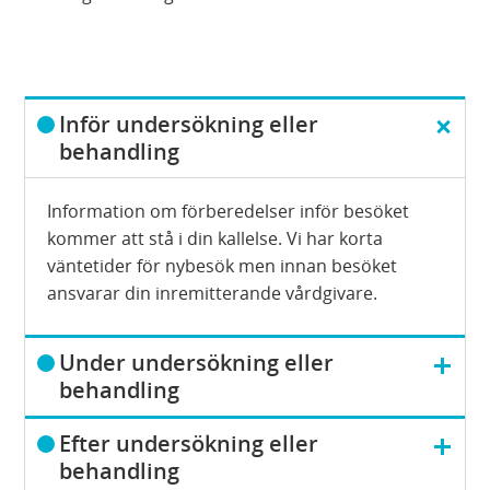
D
Inför undersökning eller
ö
behandling
l
j
Information om förberedelser inför besöket
kommer att stå i din kallelse. Vi har korta
väntetider för nybesök men innan besöket
ansvarar din inremitterande vårdgivare.
V
Under undersökning eller
i
behandling
s
V
a
Efter undersökning eller
i
behandling