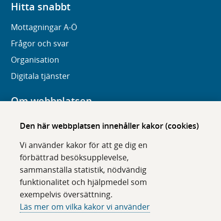
Hitta snabbt
Mottagningar A-Ö
Frågor och svar
Organisation
Digitala tjänster
Om webbplatsen
Om karolinska.se
Den här webbplatsen innehåller kakor (cookies)
Navigation och hittbarhet
Vi använder kakor för att ge dig en
Tillgänglighet
förbättrad besöksupplevelse,
sammanställa statistik, nödvändig
Om cookies
funktionalitet och hjälpmedel som
exempelvis översättning.
Följ oss i sociala medier
Läs mer om vilka kakor vi använder
F
F
F
F