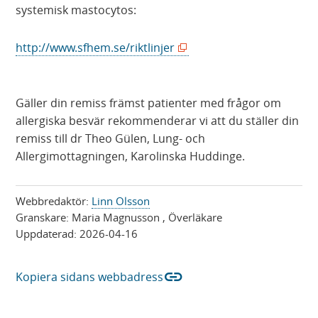
systemisk mastocytos:
(
http://www.sfhem.se/riktlinjer
ö
p
p
Gäller din remiss främst patienter med frågor om
n
allergiska besvär rekommenderar vi att du ställer din
a
remiss till dr Theo Gülen, Lung- och
s
Allergimottagningen, Karolinska Huddinge.
i
n
Webbredaktör:
Linn Olsson
y
Granskare:
Maria Magnusson
, Överläkare
t
Uppdaterad:
2026-04-16
t
f
link
Kopiera sidans webbadress
ö
n
s