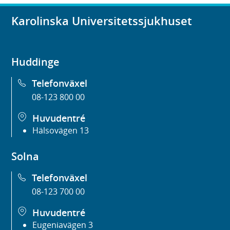
t
Karolinska Universitetssjukhuset
e
r
)
Huddinge
Telefonväxel
08-123 800 00
Huvudentré
Hälsovägen 13
Solna
Telefonväxel
08-123 700 00
Huvudentré
Eugeniavägen 3