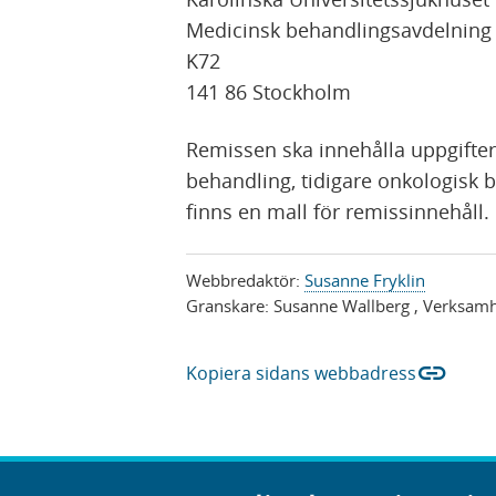
Medicinsk behandlingsavdelning
K72
141 86 Stockholm
Remissen ska innehålla uppgifte
behandling, tidigare onkologisk 
finns en mall för remissinnehåll.
Webbredaktör:
Susanne Fryklin
Granskare:
Susanne Wallberg
, Verksamh
link
Kopiera sidans webbadress