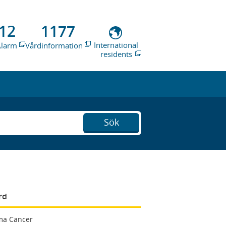
12
1177
International
Alarm
Vårdinformation
residents
Sök
rd
ma Cancer