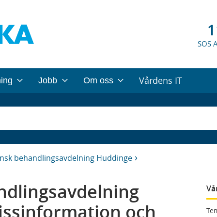
1
SOS 
Vårdens IT
ning
Jobb
Om oss
nsk behandlingsavdelning Huddinge
ndlingsavdelning
Vå
issinformation och
Te