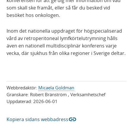
konferensen för att ge dig mer information om vad
som skall ske framåt, eller så får du besked vid
besöket hos onkologen.
Inom det nationella uppdraget för högspecialiserad
vård av retroperitoneal lymfkörtelutrymning hålls
även en nationell multidisciplinär konferens varje
vecka, där sjukhus från olika regioner i Sverige deltar.
Webbredaktör:
Micaela Goldman
Granskare:
Robert Bränström
, Verksamhetschef
Uppdaterad:
2026-06-01
link
Kopiera sidans webbadress